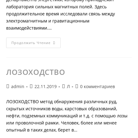
лаборатория сильных магнитных полей. Здесь
продолжительное время исследовали связь между
электромагнитным и гравитационным
взаимодействиями.…
ЛОС-
Продолжить Чтение
АЛАМОС
ЛОЗОХОДСТВО
Автор
Запись
Рубрика
Комментарии
admin
22.11.2019
Л
0 комментариев
записи:
опубликована:
записи:
к
записи:
ЛОЗОХОДСТВО метод обнаружения различных руд,
скрытых источников воды, карстовых образований,
нефти, подземных коммуникаций и т.д. с помощью лозы
или проволочной рамки. Человек, более или менее
опытный в таких делах, берет в…