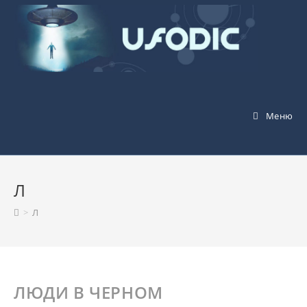
Перейти
к
содержимому
Меню
Л
>
Л
ЛЮДИ В ЧЕРНОМ