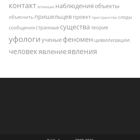
контакт
наблюдения
объекты
летающие
пришельцев
проект
объяснить
следы
пространство
существа
странные
теория
сообщения
уфологи
феномен
ученые
цивилизации
человек
явления
явление