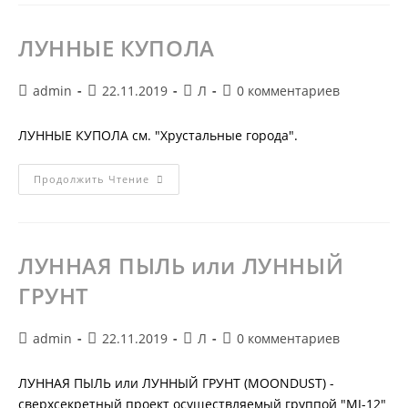
ЛУННЫЕ КУПОЛА
Автор
Запись
Рубрика
Комментарии
admin
22.11.2019
Л
0 комментариев
записи:
опубликована:
записи:
к
записи:
ЛУННЫЕ КУПОЛА см. "Хрустальные города".
ЛУННЫЕ
Продолжить Чтение
КУПОЛА
ЛУННАЯ ПЫЛЬ или ЛУННЫЙ
ГРУНТ
Автор
Запись
Рубрика
Комментарии
admin
22.11.2019
Л
0 комментариев
записи:
опубликована:
записи:
к
записи:
ЛУННАЯ ПЫЛЬ или ЛУННЫЙ ГРУНТ (MOONDUST) -
сверхсекретный проект осуществляемый группой "MJ-12"