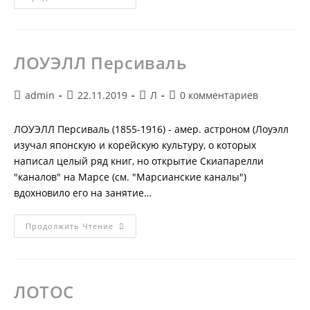
ФЕНОМЕН
ЛОУЭЛЛ Персиваль
Автор
Запись
Рубрика
Комментарии
admin
22.11.2019
Л
0 комментариев
записи:
опубликована:
записи:
к
записи:
ЛОУЭЛЛ Персиваль (1855-1916) - амер. астроном (Лоуэлл
изучал японскую и корейскую культуру, о которых
написал целый ряд книг, но открытие Скиапарелли
"каналов" на Марсе (см. "Марсианские каналы")
вдохновило его на занятие…
ЛОУЭЛЛ
Продолжить Чтение
Персиваль
ЛОТОС