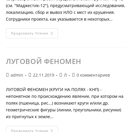
(см. "Маджестик-12"), предусматривающий исследования,
локализацию, сбор и вывоз НЛО с мест их крушения.
Сотрудники проекта, как указывается в некоторых…
ЛУННАЯ
Продолжить Чтение
ПЫЛЬ
Или
ЛУННЫЙ
ГРУНТ
ЛУГОВОЙ ФЕНОМЕН
Автор
Запись
Рубрика
Комментарии
admin
22.11.2019
Л
0 комментариев
записи:
опубликована:
записи:
к
записи:
ЛУГОВОЙ ФЕНОМЕН (КРУГИ НА ПОЛЯХ - КНП) -
непонятное по происхождению явление, при котором на
полях (пшеница, рис...) возникают круги и/или др.
геометрические фигуры (линии, треугольники, рисунки)
из пригнутых к земле…
ЛУГОВОЙ
Продолжить Чтение