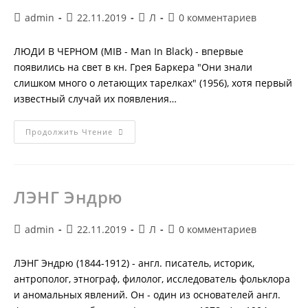
Автор
Запись
Рубрика
Комментарии
admin
22.11.2019
Л
0 комментариев
записи:
опубликована:
записи:
к
записи:
ЛЮДИ В ЧЕРНОМ (MIB - Man In Black) - впервые
появились на свет в кн. Грея Баркера "Они знали
слишком много о летающих тарелках" (1956), хотя первый
известный случай их появления…
ЛЮДИ
Продолжить Чтение
В
ЧЕРНОМ
ЛЭНГ Эндрю
Автор
Запись
Рубрика
Комментарии
admin
22.11.2019
Л
0 комментариев
записи:
опубликована:
записи:
к
записи:
ЛЭНГ Эндрю (1844-1912) - англ. писатель, историк,
антрополог, этнограф, филолог, исследователь фольклора
и аномальных явлений. Он - один из основателей англ.