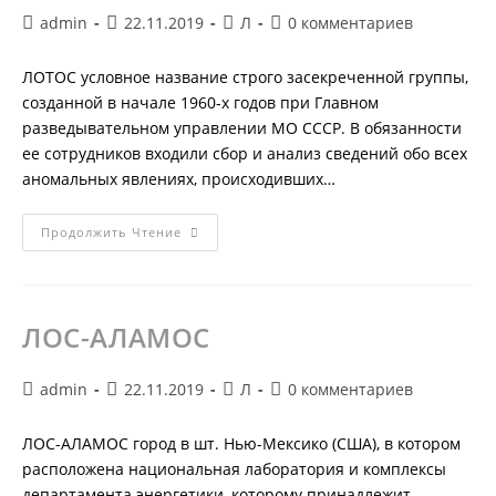
Автор
Запись
Рубрика
Комментарии
admin
22.11.2019
Л
0 комментариев
записи:
опубликована:
записи:
к
записи:
ЛОТОС условное название строго засекреченной группы,
созданной в начале 1960-х годов при Главном
разведывательном управлении МО СССР. В обязанности
ее сотрудников входили сбор и анализ сведений обо всех
аномальных явлениях, происходивших…
ЛОТОС
Продолжить Чтение
ЛОС-АЛАМОС
Автор
Запись
Рубрика
Комментарии
admin
22.11.2019
Л
0 комментариев
записи:
опубликована:
записи:
к
записи:
ЛОС-АЛАМОС город в шт. Нью-Мексико (США), в котором
расположена национальная лаборатория и комплексы
департамента энергетики, которому принадлежит