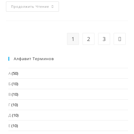
ЛОЗОХОДСТВО
Продолжить Чтение
1
2
3
Перейт
Алфавит Терминов
А
(50)
Б
(10)
В
(10)
Г
(10)
Д
(10)
Е
(10)