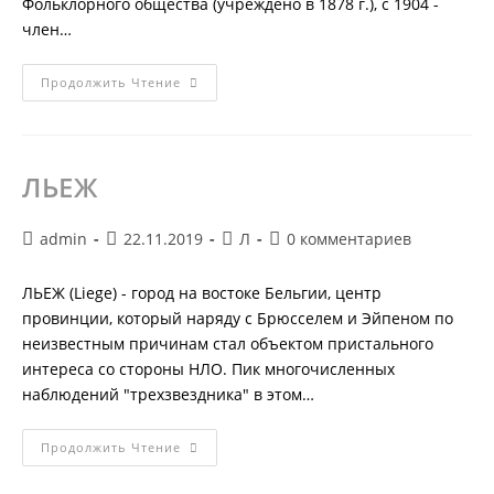
Фольклорного общества (учреждено в 1878 г.), с 1904 -
член…
ЛЭНГ
Продолжить Чтение
Эндрю
ЛЬЕЖ
Автор
Запись
Рубрика
Комментарии
admin
22.11.2019
Л
0 комментариев
записи:
опубликована:
записи:
к
записи:
ЛЬЕЖ (Liege) - город на востоке Бельгии, центр
провинции, который наряду с Брюсселем и Эйпеном по
неизвестным причинам стал объектом пристального
интереса со стороны НЛО. Пик многочисленных
наблюдений "трехзвездника" в этом…
ЛЬЕЖ
Продолжить Чтение