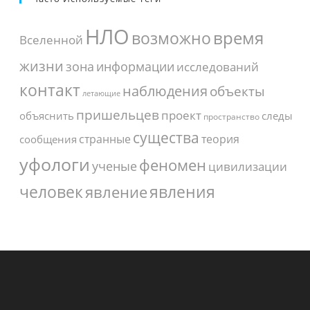
НЛО
время
возможно
Вселенной
жизни
зона
информации
исследований
контакт
наблюдения
объекты
летающие
пришельцев
проект
объяснить
следы
пространство
существа
странные
теория
сообщения
уфологи
феномен
ученые
цивилизации
человек
явления
явление