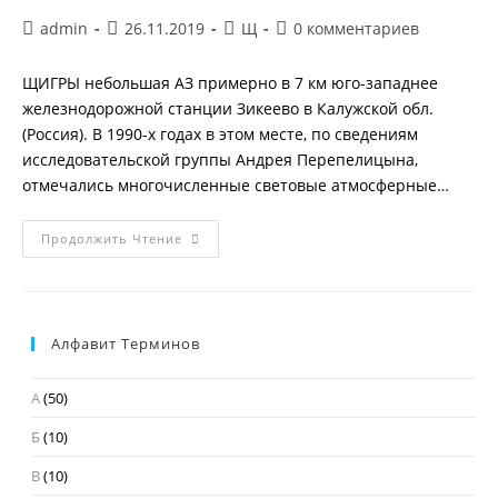
Автор
Запись
Рубрика
Комментарии
admin
26.11.2019
Щ
0 комментариев
записи:
опубликована:
записи:
к
записи:
ЩИГРЫ небольшая АЗ примерно в 7 км юго-западнее
железнодорожной станции Зикеево в Калужской обл.
(Россия). В 1990-х годах в этом месте, по сведениям
исследовательской группы Андрея Перепелицына,
отмечались многочисленные световые атмосферные…
ЩИГРЫ
Продолжить Чтение
Алфавит Терминов
А
(50)
Б
(10)
В
(10)