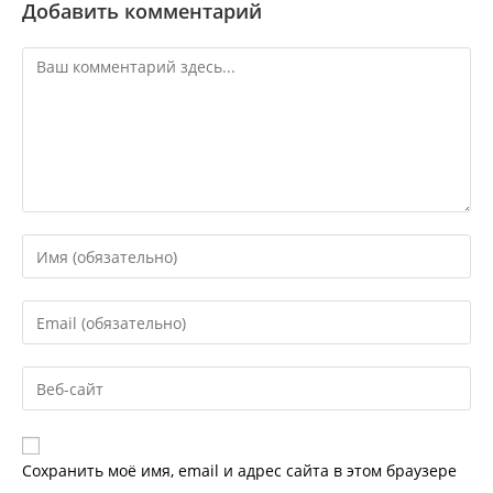
Добавить комментарий
Комментарий
Введите
свое
имя
Введите
или
свой
имя
email-
пользователя,
Введите
адрес,
чтобы
URL
чтобы
прокомментировать
вашего
прокомментировать
веб-
Сохранить моё имя, email и адрес сайта в этом браузере
сайта