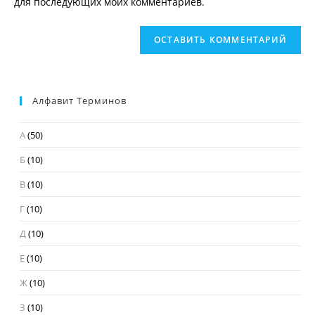
для последующих моих комментариев.
(необязательно)
Алфавит Терминов
А
(50)
Б
(10)
В
(10)
Г
(10)
Д
(10)
Е
(10)
Ж
(10)
З
(10)