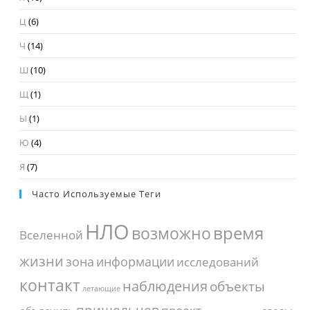
Ц
(6)
Ч
(14)
Ш
(10)
Щ
(1)
Ы
(1)
Ю
(4)
Я
(7)
Часто Используемые Теги
НЛО
время
возможно
Вселенной
жизни
зона
информации
исследований
контакт
наблюдения
объекты
летающие
пришельцев