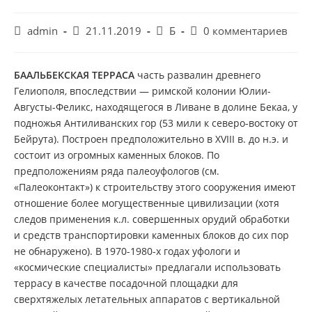
Автор
Запись
Рубрика
Комментарии
admin
21.11.2019
Б
0 комментариев
записи:
опубликована:
записи:
к
записи:
БААЛЬБЕКСКАЯ ТЕРРАСА
часть развалин древнего
Гелиополя, впоследствии — римской колонии Юлии-
Августы-Феликс, находящегося в Ливане в долине Бекаа, у
подножья Антиливанских гор (53 мили к северо-востоку от
Бейрута). Построен предположительно в ХVIII в. до н.э. и
состоит из огромных каменных блоков. По
предположениям ряда палеоуфологов (см.
«Палеоконтакт») к строительству этого сооружения имеют
отношение более могущественные цивилизации (хотя
следов применения к.л. совершенных орудий обработки
и средств транспортировки каменных блоков до сих пор
не обнаружено). В 1970-1980-х годах уфологи и
«космические специалисты» предлагали использовать
террасу в качестве посадочной площадки для
сверхтяжелых летательных аппаратов с вертикальной