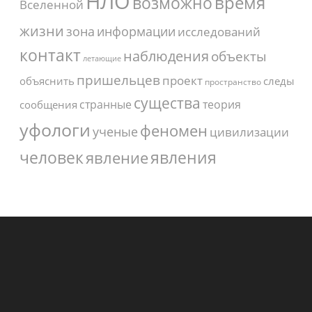
НЛО
время
возможно
Вселенной
жизни
зона
информации
исследований
контакт
наблюдения
объекты
летающие
пришельцев
проект
объяснить
следы
пространство
существа
странные
теория
сообщения
уфологи
феномен
ученые
цивилизации
человек
явления
явление