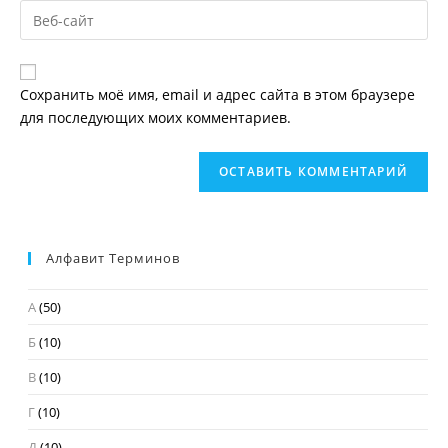
пользователя,
Введите
адрес,
чтобы
URL
чтобы
прокомментировать
вашего
прокомментировать
веб-
Сохранить моё имя, email и адрес сайта в этом браузере
сайта
для последующих моих комментариев.
(необязательно)
Алфавит Терминов
А
(50)
Б
(10)
В
(10)
Г
(10)
Д
(10)