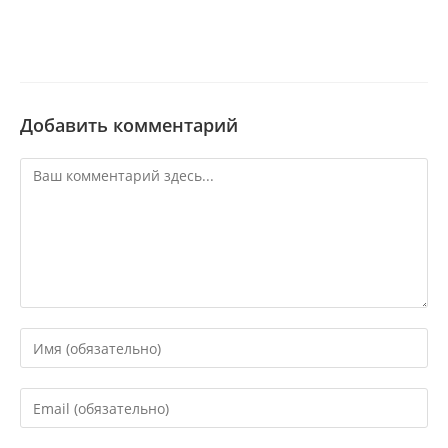
Добавить комментарий
Комментарий
Введите
свое
имя
Введите
или
свой
имя
email-