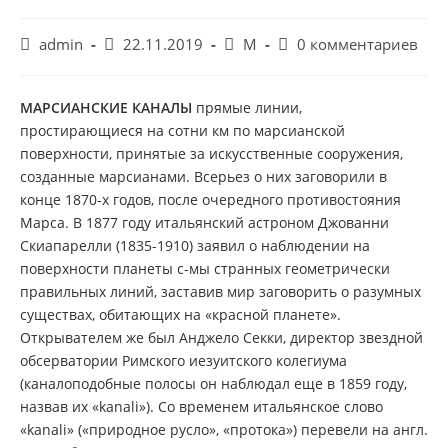
Автор
Запись
Рубрика
Комментарии
admin
22.11.2019
М
0 комментариев
записи:
опубликована:
записи:
к
записи:
МАРСИАНСКИЕ КАНАЛЫ
прямые линии,
простирающиеся на сотни км по марсианской
поверхности, принятые за искусственные сооружения,
созданные марсианами. Всерьез о них заговорили в
конце 1870-х годов, после очередного противостояния
Марса. В 1877 году итальянский астроном Джованни
Скиапарелли (1835-1910) заявил о наблюдении на
поверхности планеты с-мы странных геометрически
правильных линий, заставив мир заговорить о разумных
существах, обитающих на «красной планете».
Открывателем же был Анджело Секки, директор звездной
обсерватории Римского иезуитского колегиума
(каналоподобные полосы он наблюдал еще в 1859 году,
назвав их «kanali»). Со временем итальянское слово
«kanali» («природное русло», «протока») перевели на англ.