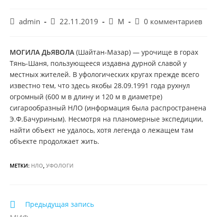
Автор
Запись
Рубрика
Комментарии
admin
22.11.2019
М
0 комментариев
записи:
опубликована:
записи:
к
записи:
МОГИЛА ДЬЯВОЛА
(Шайтан-Мазар) — урочище в горах
Тянь-Шаня, пользующееся издавна дурной славой у
местных жителей. В уфологических кругах прежде всего
известно тем, что здесь якобы 28.09.1991 года рухнул
огромный (600 м в длину и 120 м в диаметре)
сигарообразный НЛО (информация была распространена
Э.Ф.Бачуриным). Несмотря на планомерные экспедиции,
найти объект не удалось, хотя легенда о лежащем там
объекте продолжает жить.
МЕТКИ:
НЛО
,
УФОЛОГИ
Еще
Предыдущая запись
статьи