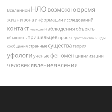
НЛО
время
возможно
Вселенной
жизни
зона
информации
исследований
контакт
наблюдения
объекты
летающие
пришельцев
проект
объяснить
следы
пространство
существа
странные
теория
сообщения
уфологи
феномен
ученые
цивилизации
человек
явления
явление