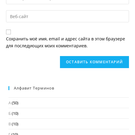
свой
имя
email-
пользователя,
Введите
адрес,
чтобы
URL
чтобы
прокомментировать
вашего
прокомментировать
веб-
Сохранить моё имя, email и адрес сайта в этом браузере
сайта
для последующих моих комментариев.
(необязательно)
Алфавит Терминов
А
(50)
Б
(10)
В
(10)
Г
(10)