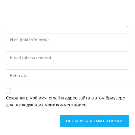
Введите
свое
имя
Введите
или
свой
имя
email-
пользователя,
Введите
адрес,
чтобы
URL
чтобы
прокомментировать
вашего
прокомментировать
веб-
Сохранить моё имя, email и адрес сайта в этом браузере
сайта
для последующих моих комментариев.
(необязательно)