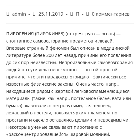
Автор
Запись
Рубрика
Комментарии
admin
25.11.2019
П
0 комментариев
записи:
опубликована:
записи:
к
записи:
ПИРОГЕНИЯ
(ПИРОКИНЕЗ) (от греч. pyro — огонь) —
спонтанное самовозгорание предметов и людей.
Впервые странный феномен был описан в медицинской
литературе более 200 лет назад, причины его появления
до сих пор неизвестны. Непроизвольные самовозгорания
людей по сути дела невозможны — по той простой
причине, что эти парадоксы отрицают фактически все
известные физические законы. Очень часто, напр.,
находящиеся рядом с жертвой легковоспламеняющиеся
материалы (такие, как, напр., постельное белье, вата или
бумага) оказывались нетронутыми, т.е. человек,
лежавший в постели, полыхал ярким пламенем, но
простыни и одеяло оставались целыми и невредимыми.
Некоторые ученые связывают пирогению с
«расконцентрировавшейся» шаровой молнией,