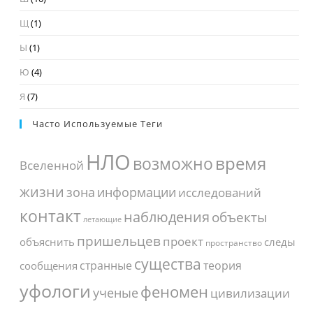
Щ
(1)
Ы
(1)
Ю
(4)
Я
(7)
Часто Используемые Теги
НЛО
время
возможно
Вселенной
жизни
зона
информации
исследований
контакт
наблюдения
объекты
летающие
пришельцев
проект
объяснить
следы
пространство
существа
странные
теория
сообщения
уфологи
феномен
ученые
цивилизации