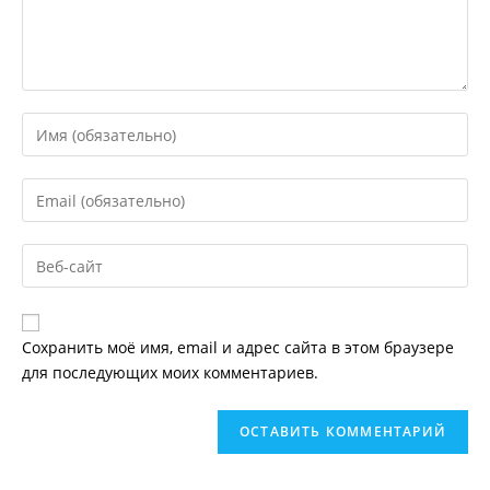
Введите
свое
имя
Введите
или
свой
имя
email-
пользователя,
Введите
адрес,
чтобы
URL
чтобы
прокомментировать
вашего
прокомментировать
веб-
Сохранить моё имя, email и адрес сайта в этом браузере
сайта
для последующих моих комментариев.
(необязательно)