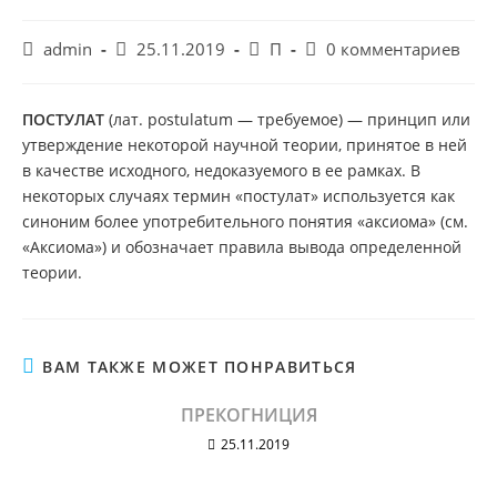
Автор
Запись
Рубрика
Комментарии
admin
25.11.2019
П
0 комментариев
записи:
опубликована:
записи:
к
записи:
ПОСТУЛАТ
(лат. postulatum — требуемое) — принцип или
утверждение некоторой научной теории, принятое в ней
в качестве исходного, недоказуемого в ее рамках. В
некоторых случаях термин «постулат» используется как
синоним более употребительного понятия «аксиома» (см.
«Аксиома») и обозначает правила вывода определенной
теории.
ВАМ ТАКЖЕ МОЖЕТ ПОНРАВИТЬСЯ
ПРЕКОГНИЦИЯ
25.11.2019