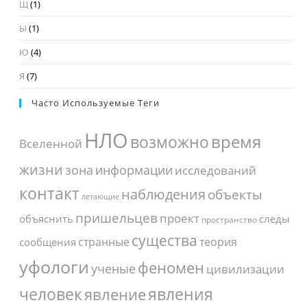
Щ
(1)
Ы
(1)
Ю
(4)
Я
(7)
Часто Используемые Теги
НЛО
время
возможно
Вселенной
жизни
зона
информации
исследований
контакт
наблюдения
объекты
летающие
пришельцев
проект
объяснить
следы
пространство
существа
странные
теория
сообщения
уфологи
феномен
ученые
цивилизации
человек
явления
явление