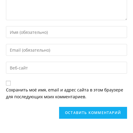
Введите
свое
имя
Введите
или
свой
имя
email-
пользователя,
Введите
адрес,
чтобы
URL
чтобы
прокомментировать
вашего
прокомментировать
веб-
Сохранить моё имя, email и адрес сайта в этом браузере
сайта
для последующих моих комментариев.
(необязательно)