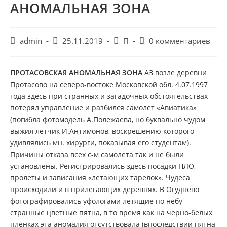
АНОМАЛЬНАЯ ЗОНА
Автор
Запись
Рубрика
Комментарии
admin
25.11.2019
П
0 комментариев
записи:
опубликована:
записи:
к
записи:
ПРОТАСОВСКАЯ АНОМАЛЬНАЯ ЗОНА
АЗ возле деревни
Протасово на северо-востоке Московской обл. 4.07.1997
года здесь при странных и загадочных обстоятельствах
потерял управление и разбился самолет «Авиатика»
(погибла фотомодель А.Полежаева, но буквально чудом
выжил летчик И.Антимонов, воскрешению которого
удивлялись мн. хирурги, показывая его студентам).
Причины отказа всех с-м самолета так и не были
установлены. Регистрировались здесь посадки НЛО,
пролеты и зависания «летающих тарелок». Чудеса
происходили и в прилегающих деревнях. В Огуднево
фотографировались уфологами летящие по небу
странные цветные пятна, в то время как на черно-белых
пленках эта аномалия отсутствовала (впоследствии пятна