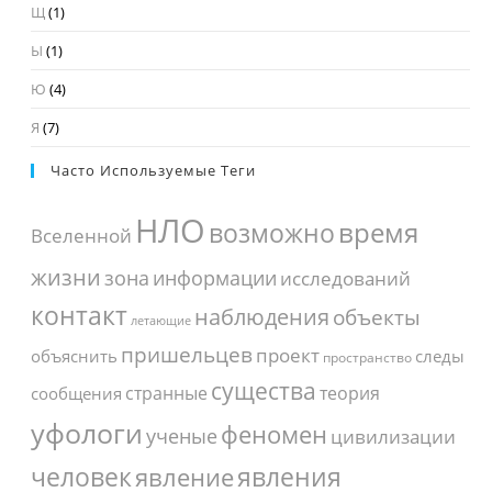
Щ
(1)
Ы
(1)
Ю
(4)
Я
(7)
Часто Используемые Теги
НЛО
время
возможно
Вселенной
жизни
зона
информации
исследований
контакт
наблюдения
объекты
летающие
пришельцев
проект
объяснить
следы
пространство
существа
странные
теория
сообщения
уфологи
феномен
ученые
цивилизации
человек
явления
явление