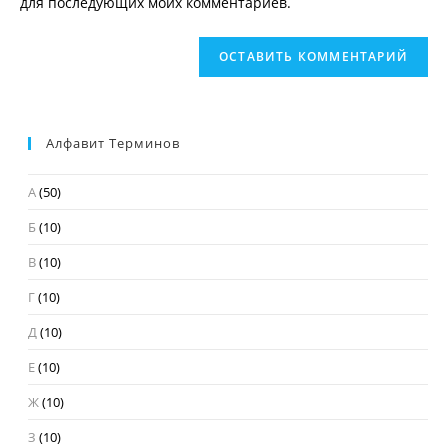
для последующих моих комментариев.
(необязательно)
Алфавит Терминов
А
(50)
Б
(10)
В
(10)
Г
(10)
Д
(10)
Е
(10)
Ж
(10)
З
(10)