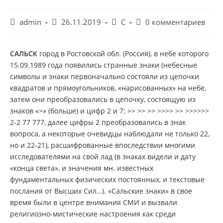
Автор
Запись
Рубрика
Комментарии
admin
26.11.2019
С
0 комментариев
записи:
опубликована:
записи:
к
записи:
САЛЬСК
город в Ростовской обл. (Россия), в небе которого
15.09.1989 года появились странные знаки (небесные
символы и знаки первоначально состояли из цепочки
квадратов и прямоугольников, «нарисованных» на небе,
затем они преобразовались в цепочку, состоящую из
знаков «>» (больше) и цифр 2 и 7: >> >> >> >>>> >> >>>>>>
2-2 77 777, далее цифры 2 преобразовались в знак
вопроса, а некоторые очевидцы наблюдали не только 22,
но и 22-21), расшифрованные впоследствии многими
исследователями на свой лад (в знаках видели и дату
«конца света», и значения мн. известных
фундаментальных физических постоянных, и текстовые
послания от Высших Сил…). «Сальские знаки» в свое
время были в центре внимания СМИ и вызвали
религиозно-мистические настроения как среди