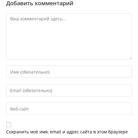
Добавить комментарий
Комментарий
Введите
свое
имя
Введите
или
свой
имя
email-
пользователя,
Введите
адрес,
чтобы
URL
чтобы
прокомментировать
вашего
прокомментировать
веб-
Сохранить моё имя, email и адрес сайта в этом браузере
сайта