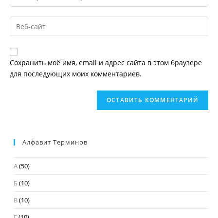
свой
имя
email-
пользователя,
Введите
адрес,
чтобы
URL
чтобы
прокомментировать
вашего
прокомментировать
веб-
Сохранить моё имя, email и адрес сайта в этом браузере
сайта
для последующих моих комментариев.
(необязательно)
Алфавит Терминов
А
(50)
Б
(10)
В
(10)
Г
(10)