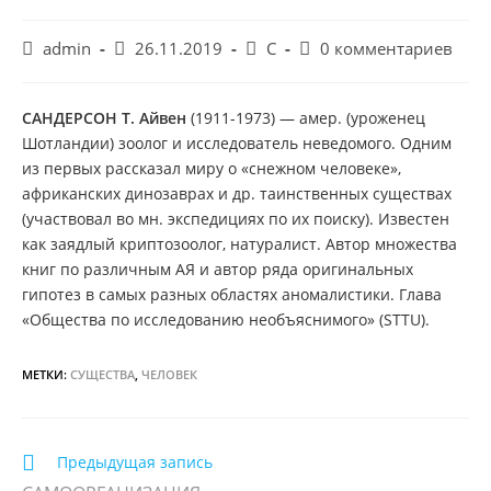
Автор
Запись
Рубрика
Комментарии
admin
26.11.2019
С
0 комментариев
записи:
опубликована:
записи:
к
записи:
САНДЕРСОН Т. Айвен
(1911-1973) — амер. (уроженец
Шотландии) зоолог и исследователь неведомого. Одним
из первых рассказал миру о «снежном человеке»,
африканских динозаврах и др. таинственных существах
(участвовал во мн. экспедициях по их поиску). Известен
как заядлый криптозоолог, натуралист. Автор множества
книг по различным АЯ и автор ряда оригинальных
гипотез в самых разных областях аномалистики. Глава
«Общества по исследованию необъяснимого» (STTU).
МЕТКИ:
СУЩЕСТВА
,
ЧЕЛОВЕК
Еще
Предыдущая запись
статьи