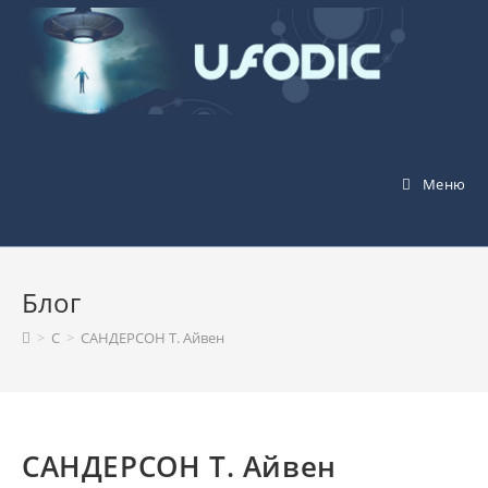
Перейти
к
содержимому
Меню
Блог
>
С
>
САНДЕРСОН Т. Айвен
САНДЕРСОН Т. Айвен