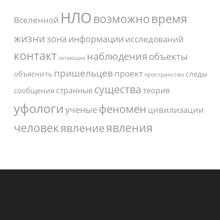
НЛО
время
возможно
Вселенной
жизни
зона
информации
исследований
контакт
наблюдения
объекты
летающие
пришельцев
проект
объяснить
следы
пространство
существа
странные
теория
сообщения
уфологи
феномен
ученые
цивилизации
человек
явления
явление