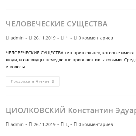
ЧЕЛОВЕЧЕСКИЕ СУЩЕСТВА
Автор
Запись
Рубрика
Комментарии
admin
26.11.2019
Ч
0 комментариев
записи:
опубликована:
записи:
к
записи:
ЧЕЛОВЕЧЕСКИЕ СУЩЕСТВА тип пришельцев, которые имеют в 
люди, и очевидцы немедленно признают их таковыми. Средни
и волосы…
ЧЕЛОВЕЧЕСКИЕ
Продолжить Чтение
СУЩЕСТВА
ЦИОЛКОВСКИЙ Константин Эдуа
Автор
Запись
Рубрика
Комментарии
admin
26.11.2019
Ц
0 комментариев
записи:
опубликована:
записи:
к