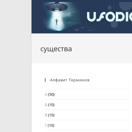
Перейти
к
содержимому
существа
Алфавит Терминов
А
(50)
Б
(10)
В
(10)
Г
(10)