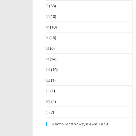
Т
(38)
У
(10)
Ф
(10)
Х
(10)
Ц
(6)
Ч
(14)
Ш
(10)
Щ
(1)
Ы
(1)
Ю
(4)
Я
(7)
Часто Используемые Теги