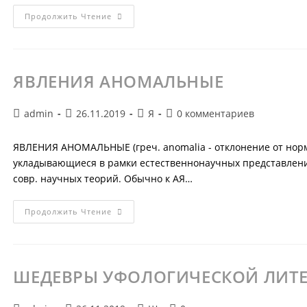
ЯСНОВИДЕНИЕ
Продолжить Чтение
ЯВЛЕНИЯ АНОМАЛЬНЫЕ
Автор
Запись
Рубрика
Комментарии
admin
26.11.2019
Я
0 комментариев
записи:
опубликована:
записи:
к
записи:
ЯВЛЕНИЯ АНОМАЛЬНЫЕ (греч. anomalia - отклонение от норм
укладывающиеся в рамки естественнонаучных представлений
совр. научных теорий. Обычно к АЯ…
ЯВЛЕНИЯ
Продолжить Чтение
АНОМАЛЬНЫЕ
ШЕДЕВРЫ УФОЛОГИЧЕСКОЙ ЛИТЕ