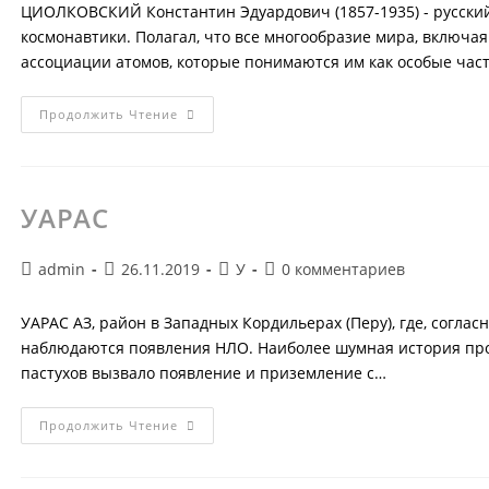
записи:
ЦИОЛКОВСКИЙ Константин Эдуардович (1857-1935) - русский
космонавтики. Полагал, что все многообразие мира, включа
ассоциации атомов, которые понимаются им как особые ча
ЦИОЛКОВСКИЙ
Продолжить Чтение
Константин
Эдуардович
УАРАС
Автор
Запись
Рубрика
Комментарии
admin
26.11.2019
У
0 комментариев
записи:
опубликована:
записи:
к
записи:
УАРАС АЗ, район в Западных Кордильерах (Перу), где, соглас
наблюдаются появления НЛО. Наиболее шумная история про
пастухов вызвало появление и приземление с…
УАРАС
Продолжить Чтение