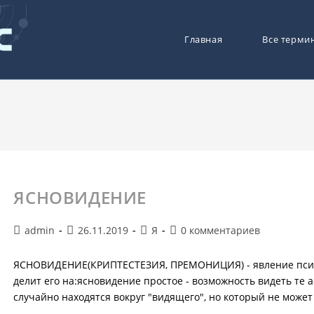
Главная
Все терми
ЯСНОВИДЕНИЕ
Автор
Запись
Рубрика
Комментарии
admin
26.11.2019
Я
0 комментариев
записи:
опубликована:
записи:
к
записи:
ЯСНОВИДЕНИЕ(КРИПТЕСТЕЗИЯ, ПРЕМОНИЦИЯ) - явление псих
делит его на:ясновидение простое - возможность видеть те
случайно находятся вокруг "видящего", но который не може