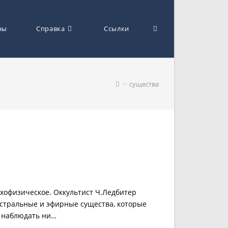
ны
Справка
Ссылки
Переключить
>
существа
поиск
по
офизическое. Оккультист Ч.Ледбитер
веб-
 астральные и эфирные существа, которые
т наблюдать ни…