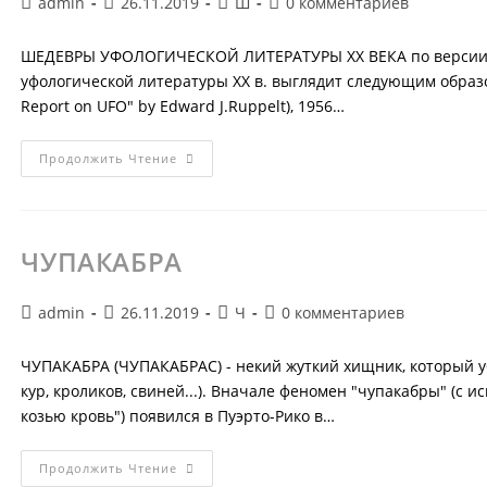
Автор
Запись
Рубрика
Комментарии
admin
26.11.2019
Ш
0 комментариев
записи:
опубликована:
записи:
к
записи:
ШЕДЕВРЫ УФОЛОГИЧЕСКОЙ ЛИТЕРАТУРЫ ХХ ВЕКА по версии 
уфологической литературы ХХ в. выглядит следующим образо
Report on UFO" by Edward J.Ruppelt), 1956…
ШЕДЕВРЫ
Продолжить Чтение
УФОЛОГИЧЕСКОЙ
ЛИТЕРАТУРЫ
ХХ
ВЕКА
ЧУПАКАБРА
Автор
Запись
Рубрика
Комментарии
admin
26.11.2019
Ч
0 комментариев
записи:
опубликована:
записи:
к
записи:
ЧУПАКАБРА (ЧУПАКАБРАС) - некий жуткий хищник, который уби
кур, кроликов, свиней...). Вначале феномен "чупакабры" (с
козью кровь") появился в Пуэрто-Рико в…
ЧУПАКАБРА
Продолжить Чтение