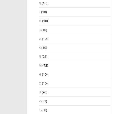
Д
(10)
Е
(10)
Ж
(10)
З
(10)
И
(10)
К
(10)
Л
(26)
М
(73)
Н
(10)
О
(10)
П
(96)
Р
(33)
С
(60)