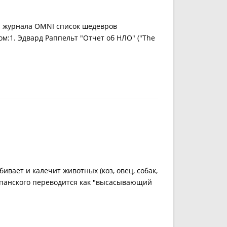
журнала OMNI список шедевров
м:1. Эдвард Раппельт "Отчет об НЛО" ("The
вает и калечит животных (коз, овец, собак,
 испанского переводится как "высасывающий