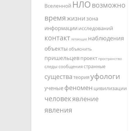
НЛО
возможно
Вселенной
время
жизни
зона
информации
исследований
контакт
наблюдения
летающие
объекты
объяснить
пришельцев
проект
пространство
странные
следы
сообщения
уфологи
существа
теория
феномен
ученые
цивилизации
человек
явление
явления