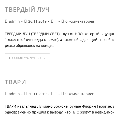
ТВЕРДЫЙ ЛУЧ
Автор
Запись
Рубрика
Комментарии
admin
26.11.2019
Т
0 комментариев
записи:
опубликована:
записи:
к
записи:
ТВЕРДЫЙ ЛУЧ (ТВЕРДЫЙ СВЕТ) - луч от НЛО, который ощущае
"тяжестью" очевидца к земле), а также обладающий способн
резко обрываясь на конце.…
ТВЕРДЫЙ
Продолжить Чтение
ЛУЧ
ТВАРИ
Автор
Запись
Рубрика
Комментарии
admin
26.11.2019
Т
0 комментариев
записи:
опубликована:
записи:
к
записи:
ТВАРИ итальянец Лучиано Бокконе, румын Флорин Георгин, 
одновременно пришли к выводу, что НЛО живут в невидимой