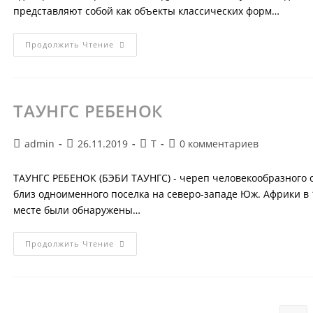
представляют собой как объекты классических форм…
ТВАРИ
Продолжить Чтение
ТАУНГС РЕБЕНОК
Автор
Запись
Рубрика
Комментарии
admin
26.11.2019
Т
0 комментариев
записи:
опубликована:
записи:
к
записи:
ТАУНГС РЕБЕНОК (БЭБИ ТАУНГС) - череп человекообразного 
близ одноименного поселка на северо-западе Юж. Африки в 19
месте были обнаружены…
ТАУНГС
Продолжить Чтение
РЕБЕНОК