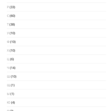
Р
(33)
С
(60)
Т
(38)
У
(10)
Ф
(10)
Х
(10)
Ц
(6)
Ч
(14)
Ш
(10)
Щ
(1)
Ы
(1)
Ю
(4)