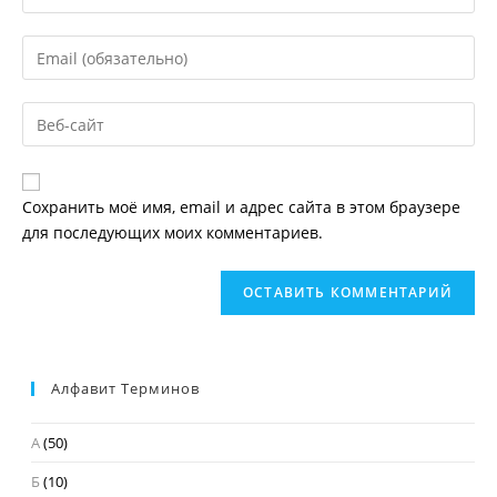
свое
имя
Введите
или
свой
имя
email-
пользователя,
Введите
адрес,
чтобы
URL
чтобы
прокомментировать
вашего
прокомментировать
веб-
Сохранить моё имя, email и адрес сайта в этом браузере
сайта
для последующих моих комментариев.
(необязательно)
Алфавит Терминов
А
(50)
Б
(10)