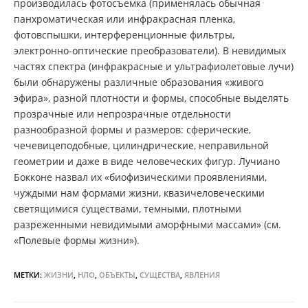
производилась фотосъемка (применялась обычная
панхроматическая или инфракрасная пленка,
фотовспышки, интерференционные фильтры,
электронно-оптические преобразователи). В невидимых
частях спектра (инфракрасные и ультрафиолетовые лучи)
были обнаружены различные образования «живого
эфира», разной плотности и формы, способные выделять
прозрачные или непрозрачные отдельности
разнообразной формы и размеров: сферические,
чечевицеподобные, цилиндрические, неправильной
геометрии и даже в виде человеческих фигур. Лучиано
Бокконе назвал их «биофизическими проявлениями,
чуждыми нам формами жизни, квазичеловеческими
светящимися существами, темными, плотными
разреженными невидимыми аморфными массами» (см.
«Полевые формы жизни»).
МЕТКИ:
ЖИЗНИ
,
НЛО
,
ОБЪЕКТЫ
,
СУЩЕСТВА
,
ЯВЛЕНИЯ