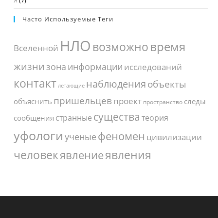
Я
(7)
Часто Используемые Теги
НЛО
время
возможно
Вселенной
жизни
зона
информации
исследований
контакт
наблюдения
объекты
летающие
пришельцев
проект
объяснить
следы
пространство
существа
странные
теория
сообщения
уфологи
феномен
ученые
цивилизации
человек
явления
явление