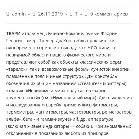
Автор
Запись
Рубрика
Комментарии
admin
26.11.2019
Т
0 комментариев
записи:
опубликована:
записи:
к
записи:
ТВАРИ
итальянец Лучиано Бокконе, румын Флорин
Георгин, амер. Тревер Дж.Констебль практически
одновременно пришли к выводу, что НЛО живут в
невидимой области нашего физического мира и
представляют собой как объекты классических форм
«тарелок», так и всевозможные формы лучистой энергии,
плазменные поля и иные структуры. Дж.Констебль
обозначил их общим названием «creatures» (криттеры) —
«твари». «Невидимый мир» получил название
«нуменальный» (см. «Нуменальный мир»). Для выявления
и исследования «тварей» применялись фотометры,
термометры, магнитометры, частотометры, регистраторы
альфа-, бета,- и гамма-излучений, др. аппаратура
(включая живые индикаторы — собаки). При аномальных
отклонениях в показаниях любого из приборов