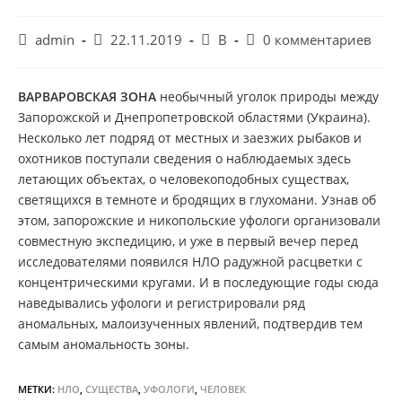
Автор
Запись
Рубрика
Комментарии
admin
22.11.2019
В
0 комментариев
записи:
опубликована:
записи:
к
записи:
ВАРВАРОВСКАЯ ЗОНА
необычный уголок природы между
Запорожской и Днепропетровской областями (Украина).
Несколько лет подряд от местных и заезжих рыбаков и
охотников поступали сведения о наблюдаемых здесь
летающих объектах, о человекоподобных существах,
светящихся в темноте и бродящих в глухомани. Узнав об
этом, запорожские и никопольские уфологи организовали
совместную экспедицию, и уже в первый вечер перед
исследователями появился НЛО радужной расцветки с
концентрическими кругами. И в последующие годы сюда
наведывались уфологи и регистрировали ряд
аномальных, малоизученных явлений, подтвердив тем
самым аномальность зоны.
МЕТКИ:
НЛО
,
СУЩЕСТВА
,
УФОЛОГИ
,
ЧЕЛОВЕК