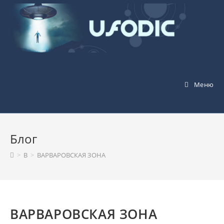
Перейти
к
содержимому
Меню
Блог
>
В
>
ВАРВАРОВСКАЯ ЗОНА
ВАРВАРОВСКАЯ ЗОНА