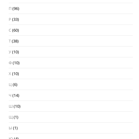
П
(96)
Р
(33)
С
(60)
Т
(38)
У
(10)
Ф
(10)
Х
(10)
Ц
(6)
Ч
(14)
Ш
(10)
Щ
(1)
Ы
(1)
Ю
(4)