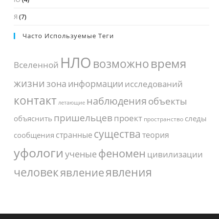
Я
(7)
Часто Используемые Теги
НЛО
время
возможно
Вселенной
жизни
зона
информации
исследований
контакт
наблюдения
объекты
летающие
пришельцев
проект
объяснить
следы
пространство
существа
странные
теория
сообщения
уфологи
феномен
ученые
цивилизации
человек
явления
явление