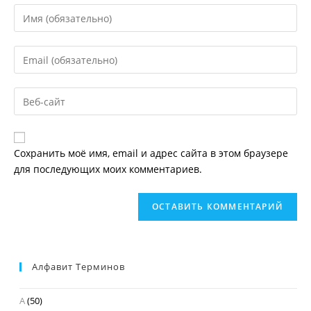
Введите
свое
имя
Введите
или
свой
имя
email-
пользователя,
Введите
адрес,
чтобы
URL
чтобы
прокомментировать
вашего
прокомментировать
веб-
Сохранить моё имя, email и адрес сайта в этом браузере
сайта
для последующих моих комментариев.
(необязательно)
Алфавит Терминов
А
(50)